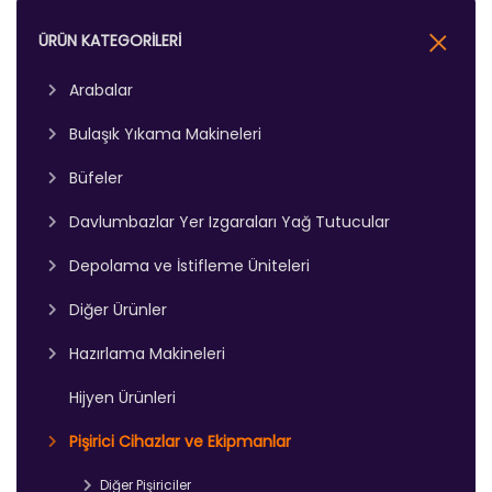
ÜRÜN KATEGORİLERİ
Arabalar
Bulaşık Yıkama Makineleri
Mutfak Arabaları
Büfeler
Bulaşık Yıkama Makineleri
Davlumbazlar Yer Izgaraları Yağ Tutucular
Büfeler(Santana Serisi)
Bulaşık Yıkama Makinesi Ekipmanları
Depolama ve İstifleme Üniteleri
Yer Izgaraları - Yağ Tutucular
Diğer Servis Üniteleri
Diğer Ürünler
İstif Rafları
Davlumbazlar
Hazırlama Makineleri
Filtre Kahve Makineleri
Mutfak Dolapları
Hijyen Ürünleri
Sebze ve Hamur Hazırlama Makineleri
Sebze Doğrama Makineleri
Pişirici Cihazlar ve Ekipmanlar
Raflar
Diğer Pişiriciler
Meşrubatlıklar